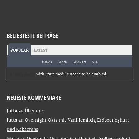
BELIEBTESTE BEITRÄGE
POPULAR
LATEST
TODAY
WEEK
MONTH
ALL
Jetpack plugin
with Stats module needs to be enabled.
NEUESTE KOMMENTARE
Jutta
zu
Über uns
Jutta
zu
Overnight Oats mit Vanillemilch, Erdbeerjoghurt
und Kakaonibs
Marie
zu
Overnight Oats mit Vanillemilch, Erdbeerjoghurt