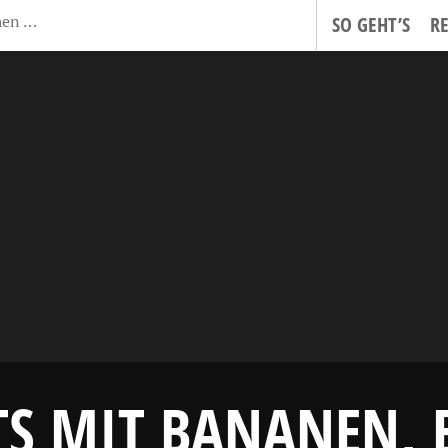
SO GEHT’S
R
TS MIT BANANEN, 