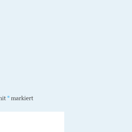
mit
*
markiert