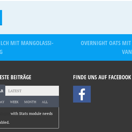
ILCH MIT MANGOLASSI-
OVERNIGHT OATS MIT
G
VAN
ESTE BEITRÄGE
FINDE UNS AUF FACEBOOK
AR
LATEST
DAY
WEEK
MONTH
ALL
plugin
with Stats module needs
abled.