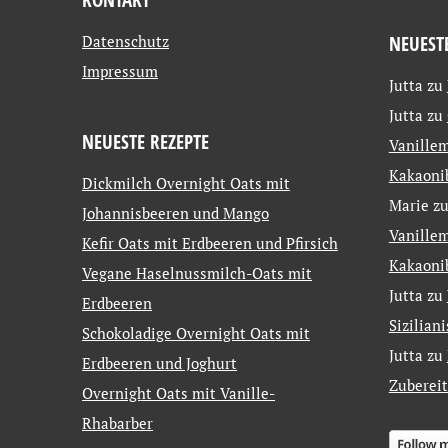
Datenschutz
NEUEST
Impressum
Jutta
zu
Jutta
zu
NEUESTE REZEPTE
Vanillem
Kakaoni
Dickmilch Overnight Oats mit
Marie
z
Johannisbeeren und Mango
Vanillem
Kefir Oats mit Erdbeeren und Pfirsich
Kakaoni
Vegane Haselnussmilch-Oats mit
Jutta
zu
Erdbeeren
Sizilian
Schokoladige Overnight Oats mit
Jutta
zu
Erdbeeren und Joghurt
Zuberei
Overnight Oats mit Vanille-
Rhabarber