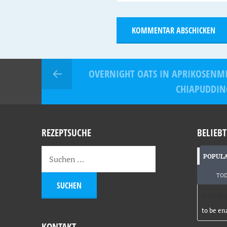
OVERNIGHT OATS IN APRIKOSENM
CHIAPUDDIN
REZEPTSUCHE
BELIEBT
POPUL
TO
Jetpack 
to be en
KONTAKT