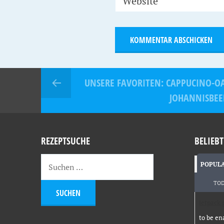
Website
UNSERE FAVORITEN: CAPPUCINO-O
JOHANNISBEE
REZEPTSUCHE
BELIEBT
POPUL
TO
Jetpack 
to be en