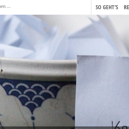
SO GEHT’S
R