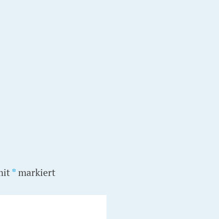
mit
*
markiert