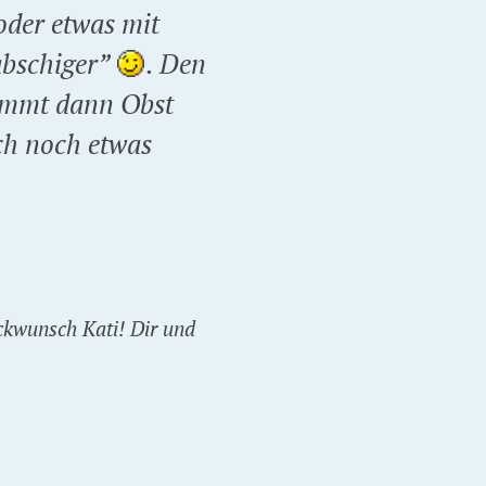
oder etwas mit
abschiger”
. Den
kommt dann Obst
ch noch etwas
ckwunsch Kati! Dir und