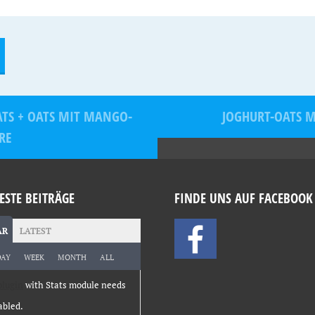
ATS + OATS MIT MANGO-
JOGHURT-OATS M
RE
ESTE BEITRÄGE
FINDE UNS AUF FACEBOOK
AR
LATEST
DAY
WEEK
MONTH
ALL
plugin
with Stats module needs
abled.