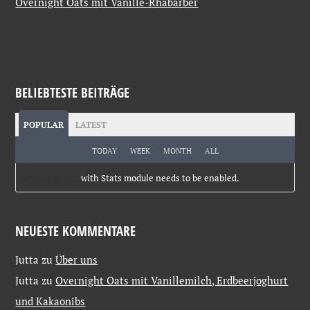
Overnight Oats mit Vanille-Rhabarber
BELIEBTESTE BEITRÄGE
POPULAR
LATEST
TODAY
WEEK
MONTH
ALL
Jetpack plugin
with Stats module needs to be enabled.
NEUESTE KOMMENTARE
Jutta
zu
Über uns
Jutta
zu
Overnight Oats mit Vanillemilch, Erdbeerjoghurt
und Kakaonibs