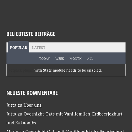
BELIEBTESTE BEITRÄGE
POPULAR
LATEST
TODAY
WEEK
MONTH
ALL
Jetpack plugin
with Stats module needs to be enabled.
NEUESTE KOMMENTARE
Jutta
zu
Über uns
Jutta
zu
Overnight Oats mit Vanillemilch, Erdbeerjoghurt
und Kakaonibs
Marie
zu
Overnight Oats mit Vanillemilch, Erdbeerjoghurt