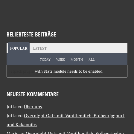
BELIEBTESTE BEITRÄGE
POPULAR
LATEST
TODAY
WEEK
MONTH
ALL
Jetpack plugin
with Stats module needs to be enabled.
NEUESTE KOMMENTARE
Jutta
zu
Über uns
Jutta
zu
Overnight Oats mit Vanillemilch, Erdbeerjoghurt
und Kakaonibs
Marie
zu
Overnight Oats mit Vanillemilch, Erdbeerjoghurt