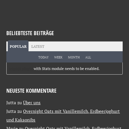
BELIEBTESTE BEITRÄGE
POPULAR
LATEST
TODAY
WEEK
MONTH
ALL
Jetpack plugin
with Stats module needs to be enabled.
NEUESTE KOMMENTARE
Jutta
zu
Über uns
Jutta
zu
Overnight Oats mit Vanillemilch, Erdbeerjoghurt
und Kakaonibs
Marie
zu
Overnight Oats mit Vanillemilch, Erdbeerjoghurt