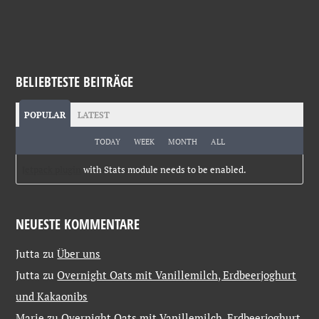
BELIEBTESTE BEITRÄGE
POPULAR
LATEST
TODAY
WEEK
MONTH
ALL
Jetpack plugin
with Stats module needs to be enabled.
NEUESTE KOMMENTARE
Jutta
zu
Über uns
Jutta
zu
Overnight Oats mit Vanillemilch, Erdbeerjoghurt
und Kakaonibs
Marie
zu
Overnight Oats mit Vanillemilch, Erdbeerjoghurt