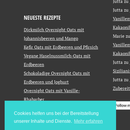
Jutta
zu
Jutta
zu
NEUESTE REZEPTE
Vanillem
Kakaoni
Dickmilch Overnight Oats mit
Marie
z
Johannisbeeren und Mango
Vanillem
Kefir Oats mit Erdbeeren und Pfirsich
Kakaoni
Vegane Haselnussmilch-Oats mit
Jutta
zu
Erdbeeren
Sizilian
Schokoladige Overnight Oats mit
Jutta
zu
Erdbeeren und Joghurt
Zuberei
Overnight Oats mit Vanille-
Rhabarber
Cookies helfen uns bei der Bereitstellung
unserer Inhalte und Dienste.
Mehr erfahren