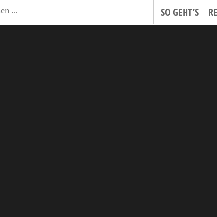
SO GEHT’S
R