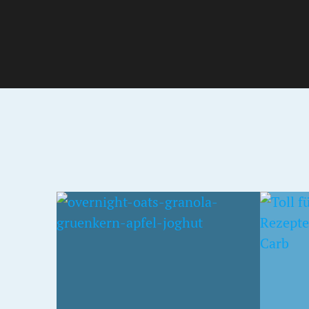
20. JUNI 2014
OATS
LOW CARB MANDEL-
GRANOLA