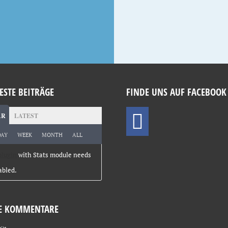
ESTE BEITRÄGE
FINDE UNS AUF FACEBOOK
AR
LATEST
DAY
WEEK
MONTH
ALL
plugin
with Stats module needs
abled.
E KOMMENTARE