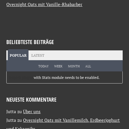
Overnight Oats mit Vanille-Rhabarber
BELIEBTESTE BEITRÄGE
POPULAR
LATEST
TODAY
WEEK
MONTH
ALL
Jetpack plugin
with Stats module needs to be enabled.
NEUESTE KOMMENTARE
Jutta
zu
Über uns
Jutta
zu
Overnight Oats mit Vanillemilch, Erdbeerjoghurt
und Kakaonibs