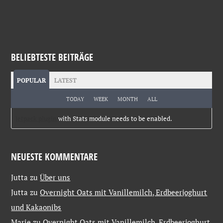
BELIEBTESTE BEITRÄGE
POPULAR
LATEST
TODAY
WEEK
MONTH
ALL
Jetpack plugin
with Stats module needs to be enabled.
NEUESTE KOMMENTARE
Jutta
zu
Über uns
Jutta
zu
Overnight Oats mit Vanillemilch, Erdbeerjoghurt
und Kakaonibs
Marie
zu
Overnight Oats mit Vanillemilch, Erdbeerjoghurt