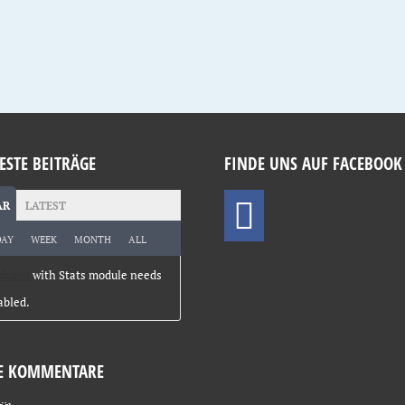
ESTE BEITRÄGE
FINDE UNS AUF FACEBOOK
AR
LATEST
DAY
WEEK
MONTH
ALL
plugin
with Stats module needs
abled.
E KOMMENTARE