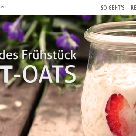
SO GEHT’S
R