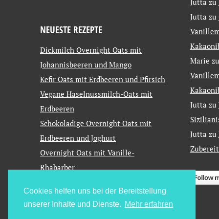
Jutta
zu
Jutta
zu
NEUESTE REZEPTE
Vanillem
Kakaoni
Dickmilch Overnight Oats mit
Marie
z
Johannisbeeren und Mango
Vanillem
Kefir Oats mit Erdbeeren und Pfirsich
Kakaoni
Vegane Haselnussmilch-Oats mit
Jutta
zu
Erdbeeren
Sizilian
Schokoladige Overnight Oats mit
Jutta
zu
Erdbeeren und Joghurt
Zuberei
Overnight Oats mit Vanille-
Rhabarber
Cookies helfen uns bei der Bereitstellung
unserer Inhalte und Dienste.
Mehr erfahren