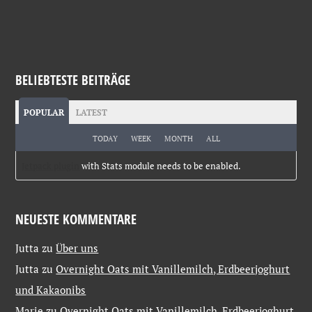
BELIEBTESTE BEITRÄGE
POPULAR
LATEST
TODAY
WEEK
MONTH
ALL
Jetpack plugin
with Stats module needs to be enabled.
NEUESTE KOMMENTARE
Jutta
zu
Über uns
Jutta
zu
Overnight Oats mit Vanillemilch, Erdbeerjoghurt
und Kakaonibs
Marie
zu
Overnight Oats mit Vanillemilch, Erdbeerjoghurt