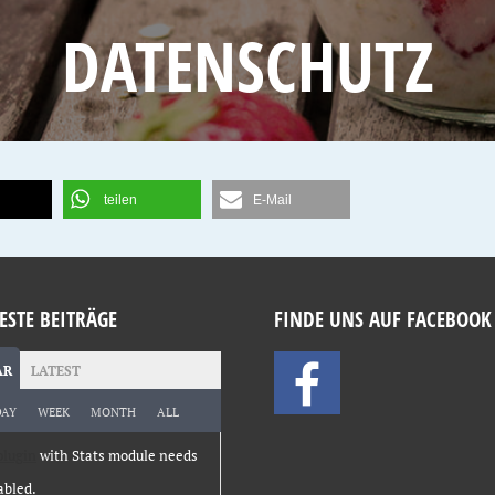
DATENSCHUTZ
teilen
E-Mail
ESTE BEITRÄGE
FINDE UNS AUF FACEBOOK
AR
LATEST
DAY
WEEK
MONTH
ALL
plugin
with Stats module needs
abled.