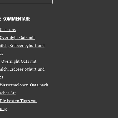
E KOMMENTARE
Über uns
Overnight Oats mit
ilch, Erdbeerjoghurt und
bs
u
Overnight Oats mit
ilch, Erdbeerjoghurt und
bs
Wassermelonen-Oats nach
ischer Art
Die besten Tipps zur
tung