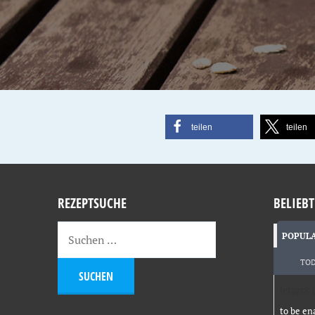
teilen
teilen
REZEPTSUCHE
BELIEBT
POPUL
TO
Jetpack 
to be en