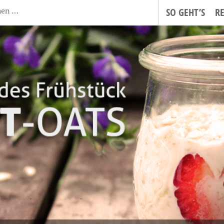
SO GEHT’S
R