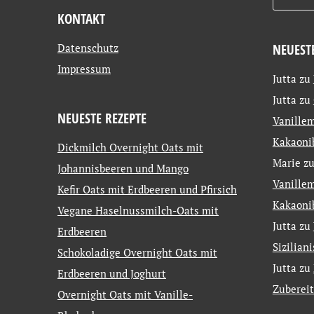
KONTAKT
Datenschutz
NEUEST
Impressum
Jutta
zu
Jutta
zu
NEUESTE REZEPTE
Vanillem
Kakaoni
Dickmilch Overnight Oats mit
Marie
z
Johannisbeeren und Mango
Vanillem
Kefir Oats mit Erdbeeren und Pfirsich
Kakaoni
Vegane Haselnussmilch-Oats mit
Jutta
zu
Erdbeeren
Sizilian
Schokoladige Overnight Oats mit
Jutta
zu
Erdbeeren und Joghurt
Zuberei
Overnight Oats mit Vanille-